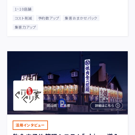
1~10店舗
コスト削減
予約数アップ
集客おまかせパック
集客力アップ
活用インタビュー