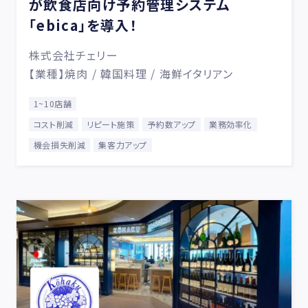
が飲食店向け予約管理システム
「ebica」を導入！
株式会社チェリー
【業種】焼肉 / 韓国料理 / 海鮮イタリアン
1~10店舗
コスト削減
リピート施策
予約数アップ
業務効率化
機会損失削減
集客力アップ