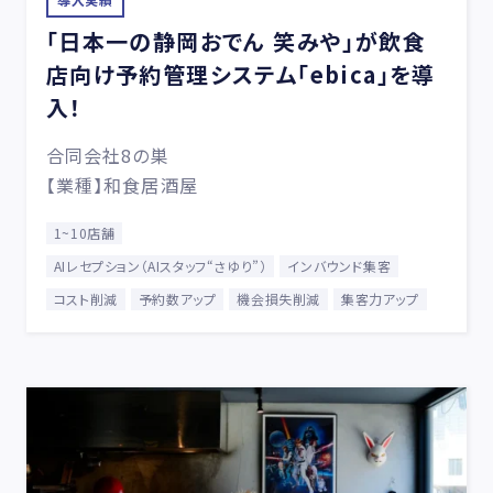
「日本一の静岡おでん 笑みや」が飲食
店向け予約管理システム「ebica」を導
入！
合同会社8の巣
【業種】和食居酒屋
1~10店舗
AIレセプション（AIスタッフ“さゆり”）
インバウンド集客
コスト削減
予約数アップ
機会損失削減
集客力アップ