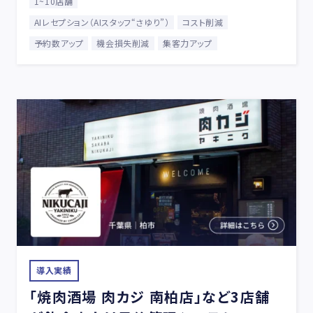
1~10店舗
AIレセプション（AIスタッフ“さゆり”）
コスト削減
予約数アップ
機会損失削減
集客力アップ
導入実績
「焼肉酒場 肉カジ 南柏店」など3店舗