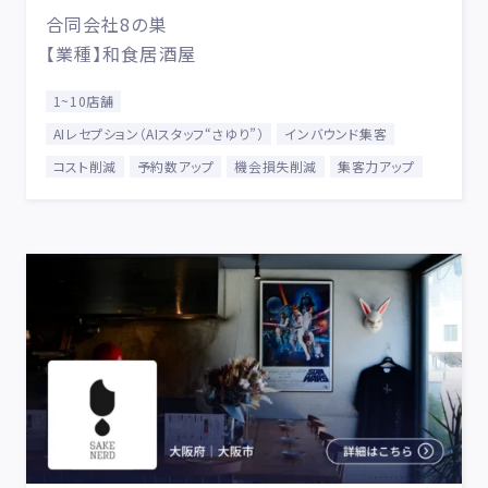
合同会社8の巣
【業種】和食居酒屋
1~10店舗
AIレセプション（AIスタッフ“さゆり”）
インバウンド集客
コスト削減
予約数アップ
機会損失削減
集客力アップ