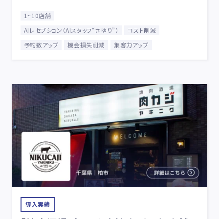
1~10店舗
AIレセプション（AIスタッフ“さゆり”）
コスト削減
予約数アップ
機会損失削減
集客力アップ
導入実績