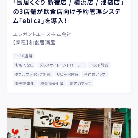
「鳥居くぐり 新宿店 / 横浜店 / 池袋店」
の3店舗が飲食店向け予約管理システ
ム「ebica」を導入！
エレガントエース株式会社
【業種】和食居酒屋
1~10店舗
おもてなし
グルメサイトコントローラー
コスト削減
ダブルブッキング対策
リピート施策
予約数アップ
業務効率化
機会損失削減
集客力アップ