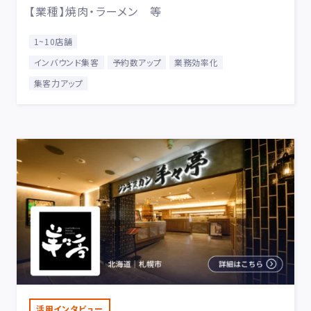
【業種】焼肉・ラーメン 等
1~10店舗
インバウンド集客
予約数アップ
業務効率化
集客力アップ
活用インタビュー