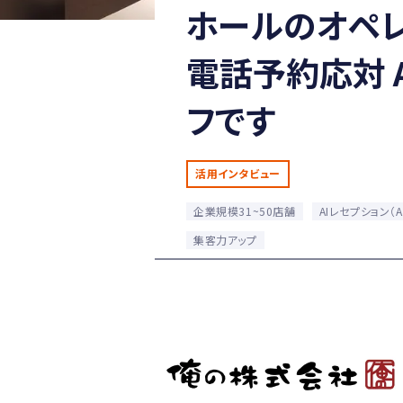
ホールのオペ
電話予約応対 
フです
活用インタビュー
企業規模31~50店舗
AIレセプション（A
集客力アップ