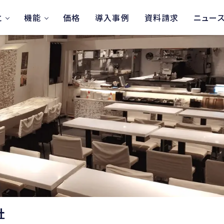
と
機能
価格
導入事例
資料請求
ニュー
社