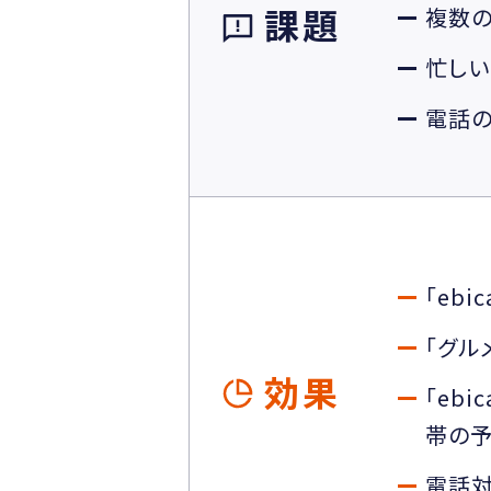
課題
複数の
忙しい
電話の
「eb
「グル
効果
「eb
帯の
電話対