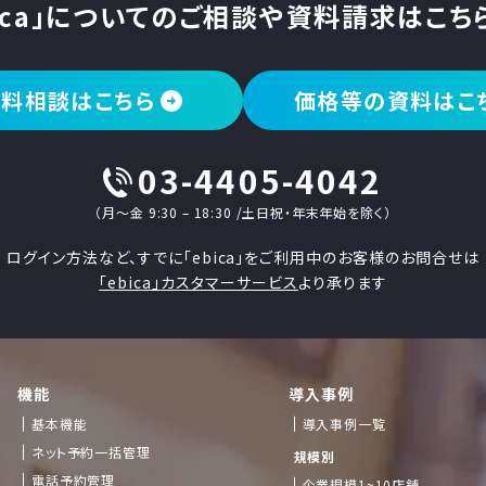
ica」についての
ご相談や資料請求はこち
無料相談はこちら
価格等の資料はこ
03-4405-4042
（月〜金 9:30 – 18:30 /土日祝・年末年始を除く）
ログイン方法など、すでに「ebica」をご利用中のお客様のお問合せは
「ebica」カスタマーサービス
より承ります
機能
導入事例
基本機能
導入事例一覧
ネット予約一括管理
規模別
電話予約管理
企業規模1~10店舗