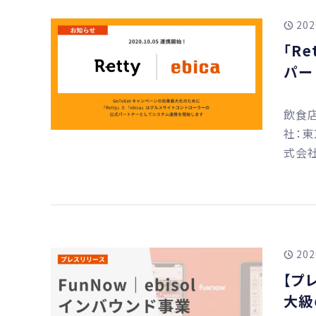
202
「R
パー
飲食店
社：東
式会社
202
【プ
大級