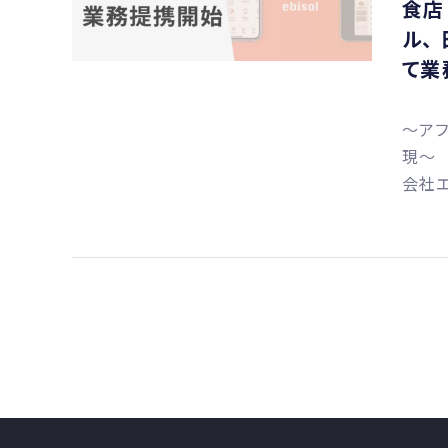
食店
ル、
て業
〜アフ
現〜 
会社エ