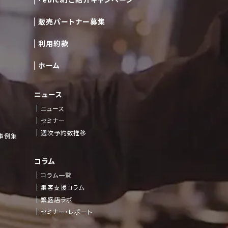
販売パートナー募集
利用約款
ホーム
ニュース
ニュース
セミナー
週次予約数推移
事例集
コラム
コラム一覧
集客支援コラム
繁盛店ラボ
セミナー・レポート