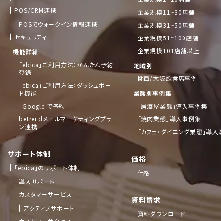
POS/CRM連携
企業規模11~30店舗
POSでウォークイン情報連携
企業規模31~50店舗
セキュリティ
企業規模51~100店舗
企業規模101店舗以上
機能詳細
「ebica」ご利用方法：かんたん予約
地域別
登録
関西/大阪飲食店事例
「ebica」ご利用方法：ダッシュボー
ド機能
業態別事例集
「Google で予約」
「居酒屋業態」導入事例集
betrendメールマーケティングプラ
「焼肉業態」導入事例集
ン連携
「カフェ・ダイニング業態」導入
サポート体制
価格
「ebica」のサポート体制
価格
導入サポート
カスタマーサービス
資料請求
アクティブサポート
資料ダウンロード
カスタマーサクセス