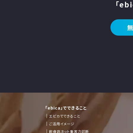
「eb
「ebica」でできること
エビカでできること
ご活用イメージ
飲食店ネット集客力診断