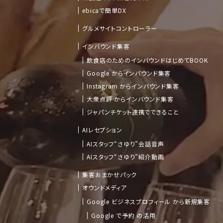
ebicaで簡単DX
グルメサイトコントローラー
インバウンド集客
飲食店のためのインバウンドはじめてBOOK
Google からインバウンド集客
Instagram からインバウンド集客
大衆点評 からインバウンド集客
ジャパンチケット連携でできること
AIレセプション
AIスタッフ“さゆり”会話音声
AIスタッフ“さゆり”紹介動画
集客おまかせパック
オウンドメディア
Google ビジネスプロフィール から新規集客
Google で予約 の活用