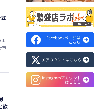
公式
（本
y株
最
と飲