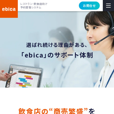
レストラン・飲食店向け
お問合せ
予約管理システム
選ばれ続ける理由がある、
「ebica」のサポート体制
飲食店の“商売繁盛”
を