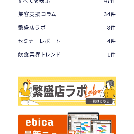
すべてを表示
47件
集客支援コラム
34件
繁盛店ラボ
8件
セミナーレポート
4件
飲食業界トレンド
1件