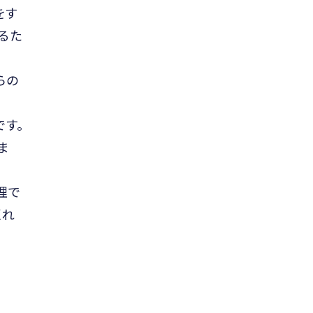
をす
るた
らの
す。
ま
理で
くれ