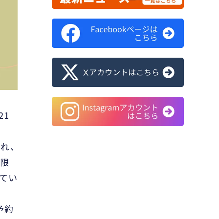
21
れ、
期限
てい
予約