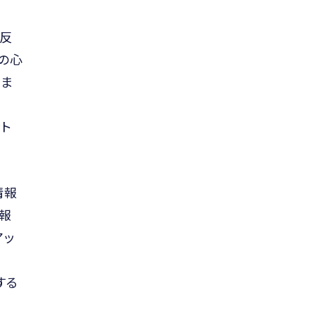
動反
の心
りま
ト
情報
報
アッ
する